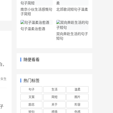
南京小伙生活感慨句
北郊歌词短句子温柔
子简短
句子温柔治愈酒
双向奔赴生活的句子
短句
随便看看
白，
#女生
热门标签
句子
生活
温柔
文案
简短
图片
励志
关于
形容
子
短句
感悟
伤感