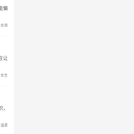
能偏
#女孩
在让
#女生
识，
#温柔