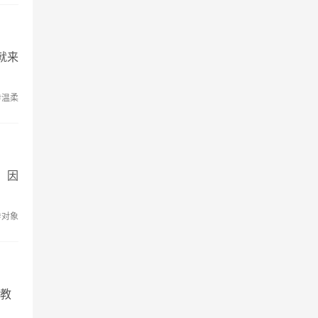
就来
#温柔
，因
#对象
“教