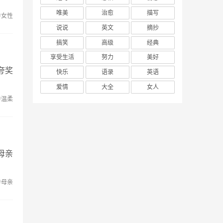
唯美
治愈
描写
#女性
说说
英文
摘抄
搞笑
高级
经典
享受生活
努力
美好
夸奖
快乐
语录
英语
爱情
大全
女人
#温柔
母亲
#母亲