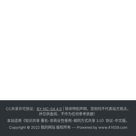
CC共享许可协议：
BY-NC-SA 4.0
| 除非特别声明，否则均不代表站方观点，
并仅供查阅，不作为任何参考依据！
本站适用《知识共享 署名-非商业性使用-相同方式共享 3.0》协议-中文版。
Copyright © 2022 我的网站 版权所有 -
--Powered by www.41639.com