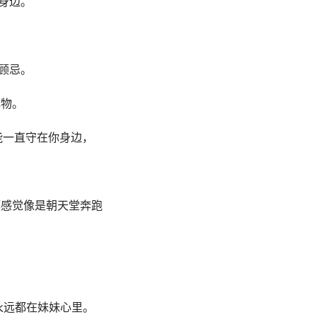
的身边。
所顾忌。
礼物。
能⼀直守在你⾝边，
。
都感觉像是朝天堂奔跑
永远都在妹妹⼼⾥。