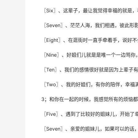
〖Six〗、这辈⼦，最让我觉得幸福的就是
〖Seven〗、茫茫⼈海，我们相遇，彼此
〖Eight〗、在逛街时⼀直⼿牵着⼿，说好
〖Nine〗、好姐们儿就是是唯⼀个⼀边骂
〖Ten〗、我们的感情很好就是因为上辈子
〖Two〗、我的好姐们，有你的陪伴，幸福
3；和你在一起的时候，我感觉所有的烦恼
〖Five〗、遇到了比较好的姐妹儿，开始了
〖Seven〗、亲爱的姐妹儿，如果可以的话