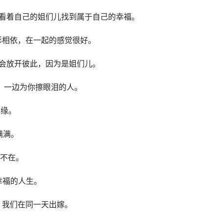
，看着⾃⼰的姐们儿找到属于自己的幸福。
形影相依，在一起的感觉很好。
不会放开彼此，因为是姐们儿。
你，⼀边为你擦眼泪的人。
有缘。
满满。
都不在。
幸福的人生。
，我们在同一天出嫁。