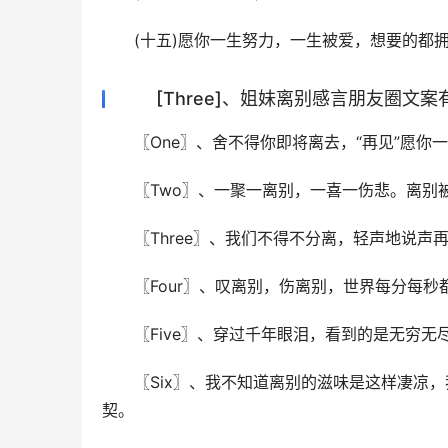
(十五)愿你一生努力，一生被爱，想要的都
[Three]、姐妹离别感言朋友圈文案
〖One〗、舍不得你即将离去，“再见”愿
〖Two〗、一聚一离别，一喜一伤悲。离别
〖Three〗、我们不得不分离，轻声地说
〖Four〗、叹离别，伤离别，世界每分每
〖Five〗、穿过千年眼泪，看到的是无穷
〖Six〗、我不知道离别的滋味是这样凄凉
契。