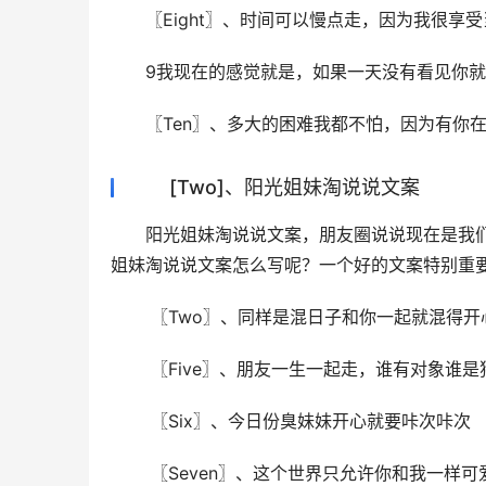
〖Eight〗、时间可以慢点走，因为我很享
9我现在的感觉就是，如果一天没有看见你
〖Ten〗、多大的困难我都不怕，因为有你
[Two]、阳光姐妹淘说说文案
阳光姐妹淘说说文案，朋友圈说说现在是我
姐妹淘说说文案怎么写呢？一个好的文案特别重
 〖Two〗、同样是混日子和你一起就混得开
 〖Five〗、朋友一生一起走，谁有对象谁是
 〖Six〗、今日份臭妹妹开心就要咔次咔次
 〖Seven〗、这个世界只允许你和我一样可