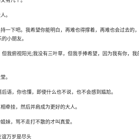
的又有几个。
大人。
坚持一下吧。我希望你能明白，再难也得撑着，再难也会过去的
乐的小朋友。
膀，但我俯视阳光;我没有三叶草，但我手捧希望，因为我有你，我
天堂。
不搭后语，你也懂，即使什么也不说，也不会感到尴尬。
互相牵挂，然后并肩成为更好的大人。
的姐妹，骂不走打不散的才叫真爱。
知友谊万岁是尽头