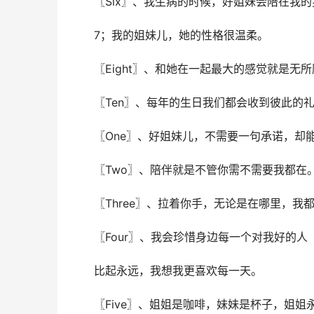
〖Six〗、我生病的时候，好姐妹会陪在我
7；我的姐妹儿，她的性格很温柔。
〖Eight〗、和她在一起最大的感觉就是无
〖Ten〗、每年的生日我们都会收到彼此的
〖One〗、好姐妹儿，不需要⼀句承诺，却
〖Two〗、陪伴就是不管你需不需要我都在
〖Three〗、拉着你⼿，⽆论是在哪⾥，我
〖Four〗、我会珍惜⾝边每⼀个对我好的⼈
⽐起永远，我想我更喜欢每⼀天。
〖Five〗、姐姐是咖啡，妹妹是杯⼦，姐姐