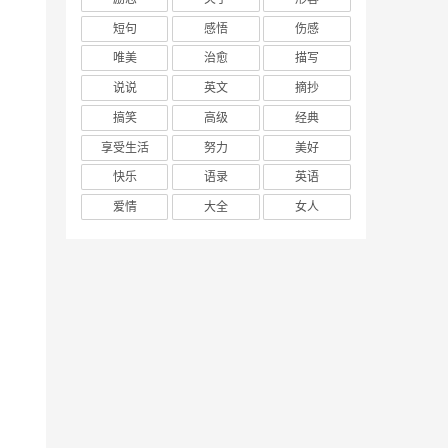
短句
感悟
伤感
唯美
治愈
描写
说说
英文
摘抄
搞笑
高级
经典
享受生活
努力
美好
快乐
语录
英语
爱情
大全
女人