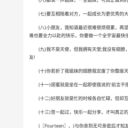
(六)都说一声姐妹，一生姐妹，可真正做到
(七)要互相陪着对方，一起成长为更优秀的
(八)小朋友，我知道最近很难很烦很累，再
难也要全力以赴的快乐，你要做一个全宇宙最快
(九)我不是天使，但我拥有天堂;我没有翅
友!
(十)你若折了我姐妹的翅膀我定废了你整座
(十一)闺蜜就是坐在一起即使我说的'前言
(十二)好朋友就是忙的时候各自忙碌，但却
(十三)苦一起过，快乐一起分享，才叫真正
(〖Fourteen〗、)与你亲到无可亲密后才