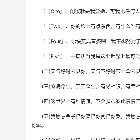
 1〖One〗、闺蜜就是我爱她，可我比任
 1〖Two〗、你的脸上有点东西，有什么？
 1〖Four〗、你快变成富婆吧，我不想努力
 1〖Five〗、一直认为我是这个世界上最
(二)天气好时去见你，天气不好时带上伞去
(三)沧海浮尘，芸芸众生，有缘相识，有幸
(四)这世界上有种情谊，不会担心彼此慢慢
(五)我愿意辈子陪你笑陪你闹陪你哭，我愿
你疯。