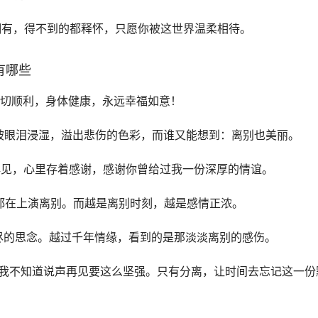
拥有，得不到的都释怀，只愿你被这世界温柔相待。
有哪些
你一切顺利，身体健康，永远幸福如意！
被眼泪浸湿，溢出悲伤的色彩，而谁又能想到：离别也美丽。
声再见，心里存着感谢，感谢你曾给过我一份深厚的情谊。
秒都在上演离别。而越是离别时刻，越是感情正浓。
无尽的思念。越过千年情缘，看到的是那淡淡离别的感伤。
，我不知道说声再见要这么坚强。只有分离，让时间去忘记这一份