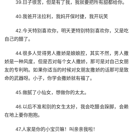
 39.日子很苦，但是有了我，我就要把所有甜都给你。
 40.我爸开法拉利，我妈开保时捷，我开玩笑
 42.今天特别喜欢你，明天更特别特别喜欢你，又是吃
自己的醋了。
 44.很多人觉得男人撒娇是娘娘腔，其实不然，男人撒
娇是一种风度，但是否对每个女人撒娇，那可是对自己女朋
友的专利哟。如果你适当的时候对女朋友撒娇的话那可是致
命的武器呀。小子，你学会撒娇就有福了。
 45.做腻了小仙女，想做你的太太。
 46.以后不准和别的女生太好，我会吃醋会跺脚，会赖
在地上要你抱抱。
 47.人家是你的小宝贝嘛！叫亲亲我啦！