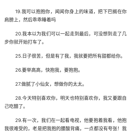
 19.我可以抱抱你，闻闻你身上的味道，把下巴搁在你
肩膀上，然后乖乖睡着吗
 20.我本以为我们可以一起走到最后，可没想到走了几
步你就开始打车了。
 25.日子很苦，但是有了我，我就要把所有甜都给你。
 26.要举高高，快抱我，要抱抱。
 27.做腻了小仙女，想做你的太太。
 28.今天特别喜欢你，明天也特别喜欢你，我又要跟自
己吃醋了。
 29.有一次，我们在一起看电视，他要抱着我看，他抱
我很难受的，老是把我抱的腰酸背痛，一点都没有夸张！我