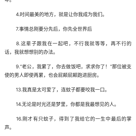
 4.时间最美的地方，就是让你我成为我们。
 7.事情总刚要分先后，你先全世界后
 8.这辈子跟我在一起吧，不行我就等等，再不行的
话，我就想想别的办法。
 9.“老公，我累了，你去做饭吧，求求你了！”那位被支
使的男人即使再累，也会屁颠屁颠跑进厨房。
 13.我真是太可爱了，连蚊子都要咬我一口。
 14.无论是时光还是梦里，你都是我最想见的人。
 16.刚才有只蚊子，得到了我给它的一生中最后的掌
声。