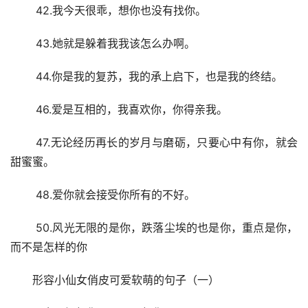
 42.我今天很乖，想你也没有找你。
 43.她就是躲着我我该怎么办啊。
 44.你是我的复苏，我的承上启下，也是我的终结。
 46.爱是互相的，我喜欢你，你得亲我。
 47.无论经历再长的岁月与磨砺，只要心中有你，就会
甜蜜蜜。
 48.爱你就会接受你所有的不好。
 50.风光无限的是你，跌落尘埃的也是你，重点是你，
而不是怎样的你
形容小仙女俏皮可爱软萌的句子（一）