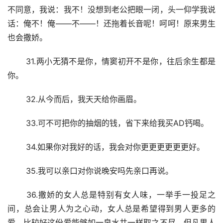
不同意，我说：我不！没想到老公把眼一闭，头一仰学我说
话：俺不！俺——不——！还拖着长音呢！呵呵！原来男生
也会撒娇。
 31.两小无猜不是你，情窦初开不是你，往后余生都是
你。
 32.从今而后，我天天给你画眉。
 33.可不可把你的抽烟的钱，省下来给我买AD钙喝。
 34.如果你对我好的话，我会对你更更更更更更好。
 35.我可以亲口对你说晚安吗先亲口再说。
 36.撒娇的女人总是特别有女人味，一举手一投足之
间，总会让男人为之心动，女人总是希望得到男人更多的
爱，比较好这份爱能够如一泉水井一样取之不尽，但凡男人