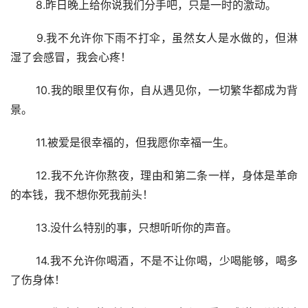
 8.昨日晚上给你说我们分手吧，只是一时的激动。
 9.我不允许你下雨不打伞，虽然女人是水做的，但淋
湿了会感冒，我会心疼！
 10.我的眼里仅有你，自从遇见你，一切繁华都成为背
景。
 11.被爱是很幸福的，但我愿你幸福一生。
 12.我不允许你熬夜，理由和第二条一样，身体是革命
的本钱，我不想你死我前头！
 13.没什么特别的事，只想听听你的声音。
 14.我不允许你喝酒，不是不让你喝，少喝能够，喝多
了伤身体！