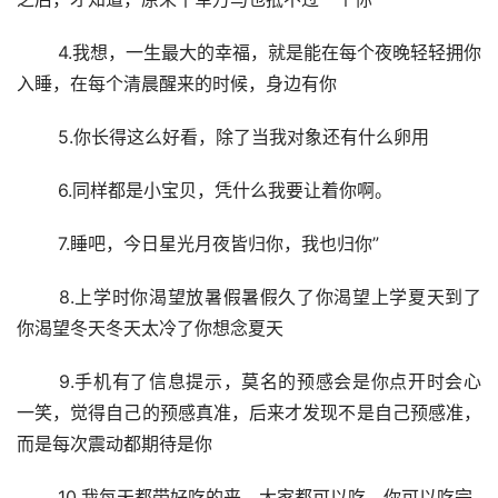
 4.我想，一生最大的幸福，就是能在每个夜晚轻轻拥你
入睡，在每个清晨醒来的时候，身边有你
 5.你长得这么好看，除了当我对象还有什么卵用
 6.同样都是小宝贝，凭什么我要让着你啊。
 7.睡吧，今日星光月夜皆归你，我也归你”
 8.上学时你渴望放暑假暑假久了你渴望上学夏天到了
你渴望冬天冬天太冷了你想念夏天
 9.手机有了信息提示，莫名的预感会是你点开时会心
一笑，觉得自己的预感真准，后来才发现不是自己预感准，
而是每次震动都期待是你
 10.我每天都带好吃的来，大家都可以吃，你可以吃完.