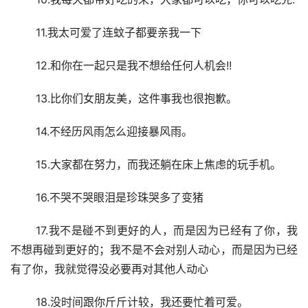
 11.我太可爱了连蚊子都要亲我一下
 12.和你在一起只是我不想给任何人机会!!
 13.比你们女朋友美，这件事我也很抱歉。
 14.不经历风雨怎么迎接暴风雨。
 15.大家都在努力，而我还躺在床上焦虑的玩手机。
 16.不哭不哭眼泪是珍珠哭多了变猪
 17.我不是碰不到更好的人，而是因为已经有了你，我
不想再碰到更好的；我不是不会对别人动心，而是因为已经
有了你，我就觉得没必要再对其他人动心
 18.没时间跟你斤斤计较，我还要忙着可爱。