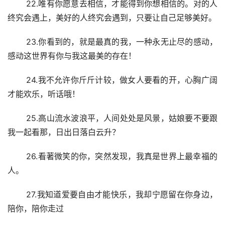
 22.唯有你愿意去相信，才能得到你想相信的。对的人
终究会遇上，美好的人终究会遇到，只要让自己足够美好。
 23.你看到的，就是最真的我，一种永无止尽的感动，
感动这世界有你与我这最美的存在！
 24.我不允许你斤斤计较，做女人要看的开，心胸广阔
才能欢乐，听话哦！
 25.高山流水波浪平，人间处处是风景，姑娘要不要跟
我一起看那，日出日落白云升？
 26.看著微笑的你，突然发现，我真是世界上最幸福的
人。
 27.我知道爱要自由才能快乐，我却宁愿留在你身边，
陪你，陪你走过