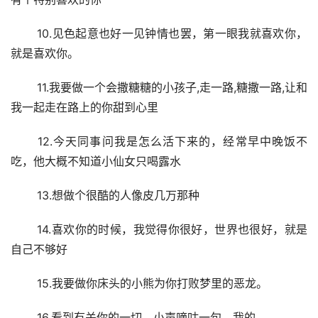
 10.见色起意也好一见钟情也罢，第一眼我就喜欢你，
就是喜欢你。
 11.我要做一个会撒糖糖的小孩子,走一路,糖撒一路,让和
我一起走在路上的你甜到心里
 12.今天同事问我是怎么活下来的，经常早中晚饭不
吃，他大概不知道小仙女只喝露水
 13.想做个很酷的人像皮几万那种
 14.喜欢你的时候，我觉得你很好，世界也很好，就是
自己不够好
 15.我要做你床头的小熊为你打败梦里的恶龙。
 16.看到有关你的一切，小声嘀咕一句，我的