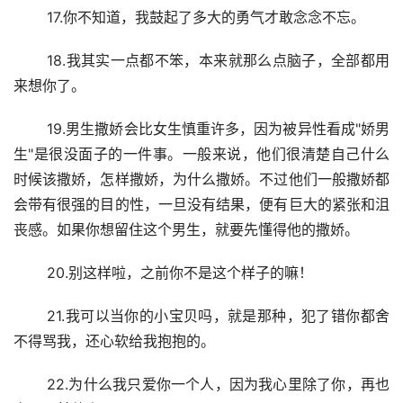
 17.你不知道，我鼓起了多大的勇气才敢念念不忘。
 18.我其实一点都不笨，本来就那么点脑子，全部都用
来想你了。
 19.男生撒娇会比女生慎重许多，因为被异性看成"娇男
生"是很没面子的一件事。一般来说，他们很清楚自己什么
时候该撒娇，怎样撒娇，为什么撒娇。不过他们一般撒娇都
会带有很强的目的性，一旦没有结果，便有巨大的紧张和沮
丧感。如果你想留住这个男生，就要先懂得他的撒娇。
 20.别这样啦，之前你不是这个样子的嘛！
 21.我可以当你的小宝贝吗，就是那种，犯了错你都舍
不得骂我，还心软给我抱抱的。
 22.为什么我只爱你一个人，因为我心里除了你，再也