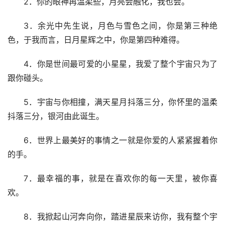
2．你的眼神再温柔些，月亮会融化，我也会。
3．余光中先生说，月色与雪色之间，你是第三种绝
色，于我而言，日月星辉之中，你是第四种难得。
4．你是世间最可爱的小星星，我爱了整个宇宙只为了
跟你碰头。
5．宇宙与你相撞，满天星月抖落三分，你怀里的温柔
抖落三分，银河由此诞生。
6．世界上最美好的事情之一就是你爱的人紧紧握着你
的手。
7．最幸福的事，就是在喜欢你的每一天里，被你喜
欢。
8．我掀起山河奔向你，踏进星辰来访你，我有整个宇