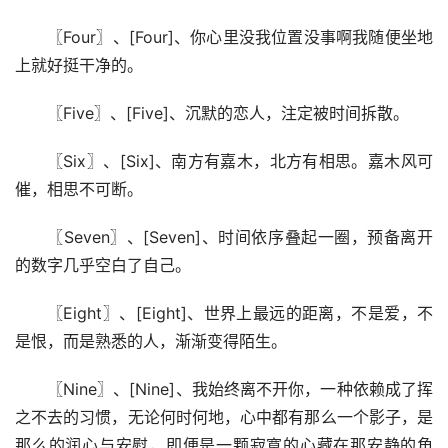
〖Four〗、[Four]、你心里没我位置没事啊我随便坐地
上就好挺干净的。
〖Five〗、[Five]、沉默的恋人，注定被时间拆散。
〖Six〗、[Six]、南方有嘉木，北方有相思。嘉木风可
催，相思不可断。
〖Seven〗、[Seven]、时间依序叠起一圈，预备离开
的数字几乎空白了自己。
〖Eight〗、[Eight]、世界上最远的距离，不是爱，不
是恨，而是熟悉的人，渐渐变得陌生。
〖Nine〗、[Nine]、我始终离不开你，一种依赖成了挥
之不去的习惯，无论何时何地，心中都有那么一个影子，是
那么的润心与安慰，即便是一颗寂寞的心藏在那安静的角