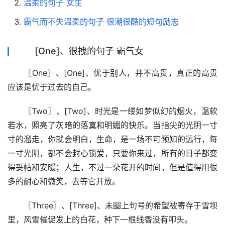
温柔的句子 女生
霸气而不失温柔的句子 很潮很酷的短句励志
[One]、很拽的句子 霸气女
〖One〗、[One]、优于别人，并不高贵，真正的高贵
应该是优于过去的自己。
〖Two〗、[Two]、时光是一缕如梦似幻的烟火，温软
若水，照亮了灰暗的落寞和明媚的快乐。当指尖的光阴一寸
寸的溜走，你就会明白，生命，是一场不可预知的远行，每
一寸光阴，都不会封心锁爱，只要你来过，所有的日子都变
得妥帖和安暖；人生，不过一朵花开的时间，但是值得用很
多的耐心和微笑，去等它开放。
〖Three〗、[Three]、未圈上句号的希望被寄存于雪坝
里，风雪催促发上的白花，种下一根线香没有叩头。