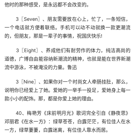
他时的那种感受，是永远都不会改变的。
 3〖Seven〗、朋友需要放在心上，忙了，一条短信，
一个电话就方便着联络。手机可以动不动就换一款更潮流
的，但朋友，那是一辈子的事情，祝国庆快乐!
 3〖Eight〗、养成他们有耐劳作的体力，纯洁高尚的
道德，广博自由能容纳新潮流的精神，也就是能在世界新潮
流中游泳，不被淹没的力量。鲁迅
 3〖Nine〗、如果你对一个时尚女人牵肠挂肚，那么，
说明你已经爱上了她。爱她的一举手一投足，爱她身上每一
款小小的配饰。那，都是你爱上她的理由。
 40、梅艳芳《床前明月光》歌词完全引自《静夜思》
邓丽君《在水一方》：绿草苍苍，白露茫茫，有位佳人在水
一方，绿草萋萋，白露迷离，有位佳人靠水而居。