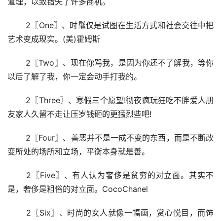
道理，以致错失了许多商机。
 2〖One〗、时髦仅是试图在生活方式和社会交往中把
艺术变成现实。(美)霍姆斯
 2〖Two〗、现在你骂我，是因为你还不了解我，等你
以后了解了我，你一定会动手打我的。
 2〖Three〗、寒假三个愿望!彻夜疯玩狂吃不胖爱人朋
友家人久留不走让压岁钱砸的更猛烈些吧!
 2〖Four〗、善恶并不是一成不变的东西，而是不断改
变所处的场所和立场，平衡本身就是善。
 2〖Five〗、有人认为奢侈是贫穷的对立面。其实不
是，奢侈是粗俗的对立面。CocoChanel
 2〖Six〗、时尚的女人就像一幅画，赏心悦目，而饰