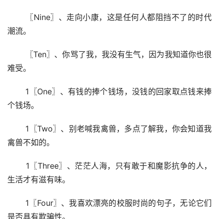
 〖Nine〗、走向小康，这是任何人都阻挡不了的时代
潮流。
 〖Ten〗、你骂了我，我没有生气，因为我知道你也很
难受。
 1〖One〗、有钱的捧个钱场，没钱的回家取点钱来捧
个钱场。
 1〖Two〗、别老喊我禽兽，多点了解我，你会知道我
禽兽不如的。
 1〖Three〗、茫茫人海，只有敢于和魔影抗争的人，
生活才有滋有味。
 1〖Four〗、我喜欢漂亮的校服时尚的句子，无论它们
是否具有欺骗性。