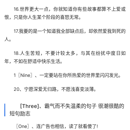
16.世界更大一点，你就知道你有些故事都算不上爱或
恨，只是你人生某个阶段的喜怒无常。
17.我要的是一个知道我全部缺点后，却依然爱我到死的
人。
18.人生苦短，不要计较太多，与其在纷扰中度日如
年，不如在舒适中快乐生活。
1〖Nine〗、一定要站在你所热爱的世界里闪闪发光。
20、宁愿深爱无归路，不愿浅喜变淡薄。
[Three]、霸气而不失温柔的句子 很潮很酷的
短句励志
〖One〗、连广告也相信，读了就看傻了!