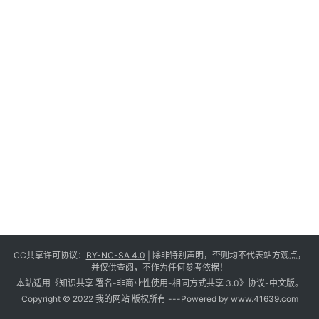
CC共享许可协议：
BY-NC-SA 4.0
| 除非特别声明，否则均不代表站方观点，
并仅供查阅，不作为任何参考依据！
本站适用《知识共享 署名-非商业性使用-相同方式共享 3.0》协议-中文版。
Copyright © 2022 我的网站 版权所有 -
--Powered by www.41639.com