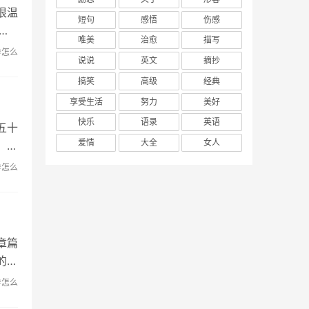
很温
短句
感悟
伤感
大
唯美
治愈
描写
#怎么
说说
英文
摘抄
搞笑
高级
经典
享受生活
努力
美好
快乐
语录
英语
五十
爱情
大全
女人
！本
#怎么
章篇
的句
#怎么