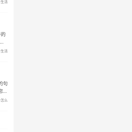
#生活
谷的
句
#生活
的句
您的
#怎么