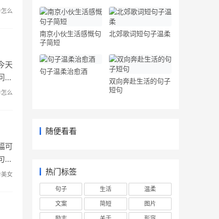
#怎么
南京小伙生活感慨句
北郊歌词短句子温柔
子简短
今天
句子温柔治愈酒
问题
双向奔赴生活的句子
短句
#怎么
随便看看
幅可
句子
热门标签
#美女
句子
生活
温柔
文案
简短
图片
励志
关于
形容