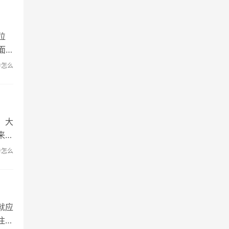
位
面
#怎么
，大
来我
#怎么
就应
注下