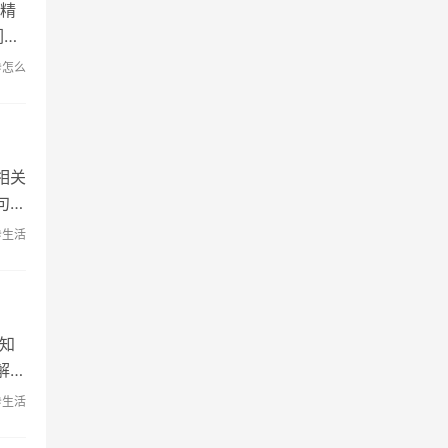
(精
们最
#怎么
相关
句子
#生活
知
解决
#生活