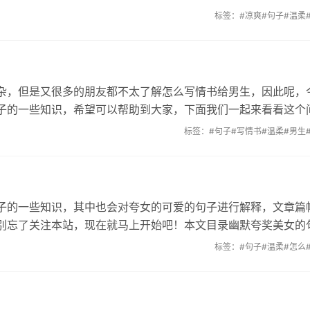
标签：
#凉爽
#句子
#温柔
杂，但是又很多的朋友都不太了解怎么写情书给男生，因此呢，
子的一些知识，希望可以帮助到大家，下面我们一起来看看这个
标签：
#句子
#写情书
#温柔
#男生
子的一些知识，其中也会对夸女的可爱的句子进行解释，文章篇
别忘了关注本站，现在就马上开始吧！本文目录幽默夸奖美女的
标签：
#句子
#温柔
#怎么