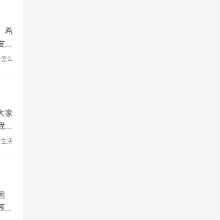
，希
友圈
#怎么
大家
我们
#生活
困
题，