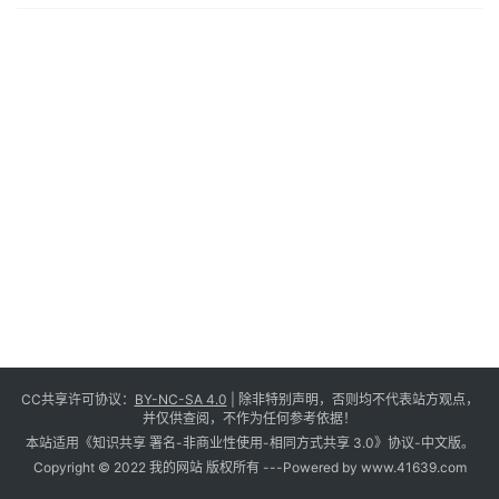
CC共享许可协议：
BY-NC-SA 4.0
| 除非特别声明，否则均不代表站方观点，
并仅供查阅，不作为任何参考依据！
本站适用《知识共享 署名-非商业性使用-相同方式共享 3.0》协议-中文版。
Copyright © 2022 我的网站 版权所有 -
--Powered by www.41639.com