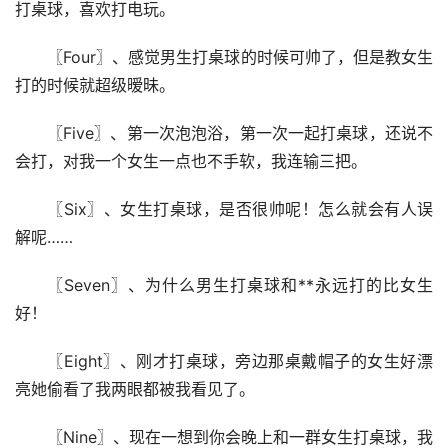
打桌球，喜欢打电玩。
〖Four〗、感觉男生打桌球的时候可帅了，但是教女生
打的时候就超级暧昧。
〖Five〗、第一次泡泡浴，第一次一起打桌球，还说不
会打，对我一个女生一点也不手软，我连输三把。
〖Six〗、女生打桌球，是否很帅呢！怎么就会有人误
解呢……
〖Seven〗、为什么男生打桌球和**永远打的比女生
好！
〖Eight〗、刚才打桌球，旁边那桌戴帽子的女生好漂
亮她偷看了我两眼都被我看见了。
〖Nine〗、现在一想到你会晚上和一群女生打桌球，我