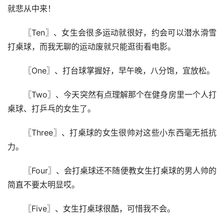
就悲从中来！
〖Ten〗、女生会很多运动就很好，约会可以潜水滑雪
打桌球，而我无聊的运动废就只能逛街看电影。
〖One〗、打台球掌握好，早午晚，八分饱，宜放松。
〖Two〗、今天突然有点理解那个在健身房里一个人打
桌球、打乒乓的女生了。
〖Three〗、打桌球的女生很帅对这些小东西毫无抵抗
力。
〖Four〗、会打桌球还不随便教女生打桌球的男人帅的
简直不要太明显哎。
〖Five〗、女生打桌球很酷，可惜我不会。