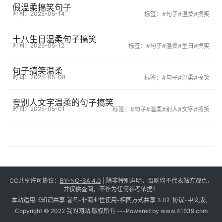
假温柔搞笑句子
时间：2025-05-14
标签：
#句子
#温柔
#搞笑
十八生日温柔句子搞笑
时间：2025-05-12
标签：
#句子
#温柔
#生日
#搞笑
句子搞笑温柔
时间：2025-05-08
标签：
#句子
#温柔
#搞笑
夸别人文字温柔的句子搞笑
时间：2025-05-01
标签：
#句子
#温柔
#别人
#文字
#搞笑
CC共享许可协议：
BY-NC-SA 4.0
| 除非特别声明，否则均不代表站方观点，
并仅供查阅，不作为任何参考依据！
本站适用《知识共享 署名-非商业性使用-相同方式共享 3.0》协议-中文版。
Copyright © 2022 我的网站 版权所有 -
--Powered by www.41639.com