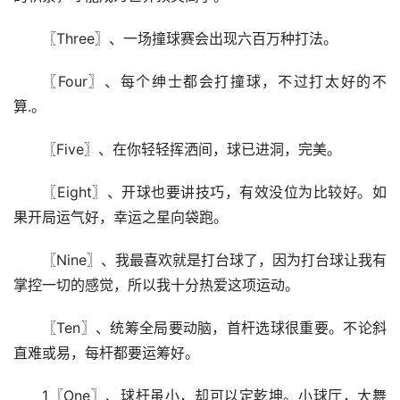
〖Three〗、一场撞球赛会出现六百万种打法。
〖Four〗、每个绅士都会打撞球，不过打太好的不
算.。
〖Five〗、在你轻轻挥洒间，球已进洞，完美。
〖Eight〗、开球也要讲技巧，有效没位为比较好。如
果开局运气好，幸运之星向袋跑。
〖Nine〗、我最喜欢就是打台球了，因为打台球让我有
掌控一切的感觉，所以我十分热爱这项运动。
〖Ten〗、统筹全局要动脑，首杆选球很重要。不论斜
直难或易，每杆都要运筹好。
1〖One〗、球杆虽小，却可以定乾坤。小球厅，大舞