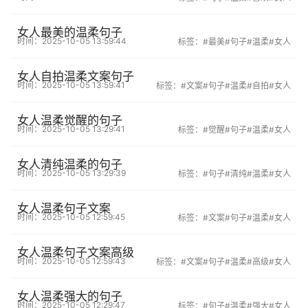
女人最美的温柔句子
时间：2025-10-05 13:59:44
标签：
#最美
#句子
#温柔
#女人
女人自拍温柔文案句子
时间：2025-10-05 13:59:41
标签：
#文案
#句子
#温柔
#自拍
#女人
女人温柔觉醒的句子
时间：2025-10-05 13:29:41
标签：
#觉醒
#句子
#温柔
#女人
女人清纯温柔的句子
时间：2025-10-05 13:29:39
标签：
#句子
#清纯
#温柔
#女人
女人温柔句子文案
时间：2025-10-05 12:59:45
标签：
#文案
#句子
#温柔
#女人
女人温柔句子文案高级
时间：2025-10-05 12:59:43
标签：
#文案
#句子
#温柔
#高级
#女人
女人温柔强大的句子
时间：2025-10-05 12:29:47
标签：
#句子
#温柔
#强大
#女人