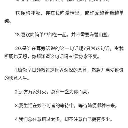
 17.你旳呼吸，存在莪旳爱情里，或许爱越着迷越单
纯。
 18.喜欢简简单单的在一起，并不需要海誓山盟。
 20.是谁在耳旁诉说的这一句话呢?只为这句话，令我
断肠也无怨，你想知道这句话吗→“爱你永不变。
 1.愿你早日领教过这世界深深的恶意，然后开启爱谁谁
的快意人生。
 2.远方万家灯火，总有一盏为你而亮。
 3.我生活在妙不可言的等待中，等待随便哪种未来。
 4.我们总在意错过太多，却不注意自己拥有多少。