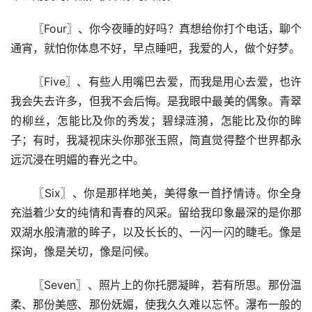
〖Four〗、你今夜睡的好吗？真想给你打个电话，聊个
通宵，就怕你体息不好，早点睡吧，我爱的人，做个好梦。
〖Five〗、有些人用嘴巴去爱，而我是用心去爱，也许
我会失去许多，但我不会后悔。是我眼中最美的偶象。青翠
的柳丝，怎能比及你的秀发；碧绿涟漪，怎能比及你的眸
子；有时，我凝视床头你那张玉照，简直觉得整个世界都永
远沉浸在明媚的春光之中。
〖Six〗、你是那样地美，美得象一首抒情诗。你全身
充溢着少女的纯情和青春的风采。留给我印象最深的是你那
双湖水般清澈的眸子，以及长长的、一闪一闪的睫毛。像是
探询，像是关切，像是问候。
〖Seven〗、照片上的你托腮凝眸，若有所思。那份温
柔、那份美感、那份妩媚，使我久久难以忘怀。瀑布一般的