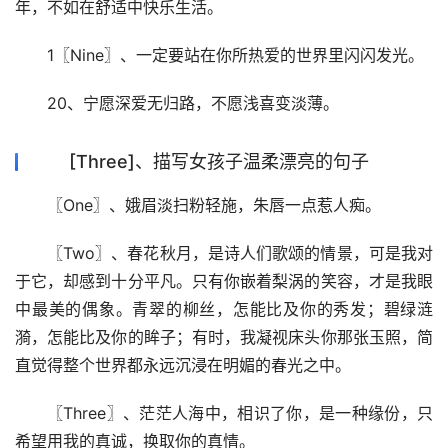
年，不如在舒适中快乐生活。
1〖Nine〗、一定要站在你所热爱的世界里闪闪发光。
20、宁愿深爱无归路，不愿浅喜变淡薄。
[Three]、描写女孩子温柔漂亮的句子
〖One〗、娥眉淡扫粉轻施，朱唇一点惹人痴。
〖Two〗、春花秋月，是诗人们歌颂的情景，可是我对
于它，却感到十分平凡。只有你嵌着梨涡的笑容，才是我眼
中最美的偶象。青翠的柳丝，怎能比及你的秀发；碧绿涟
漪，怎能比及你的眸子；有时，我凝视床头你那张玉照，简
直觉得整个世界都永远沉浸在明媚的春光之中。
〖Three〗、茫茫人海中，相识了你，是一种缘份，只
希望用我的真诚，换取你的真情。