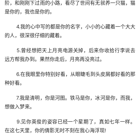
阶，和刚刚下过雨的小路，看尽了世间有无就养一只猫，猫
是你的，我也是你的。
 4.我的心中写的都是你的名字，小小的心藏着一个大大
的人，很深很仔细的藏着。
 5.曾经想把天上月亮电源关掉，后来你收拾行李说去
远方帮我办到。果然你走后，月亮再没亮过。
 6.在我眼里你特别好看，从眼睫毛到头皮屑都好看的那
种好看。
 7.我是清明，你是河图。铁马是你，冰河是你，而我，
想做入梦来。
 9.见你英俊的姿容已经一个星期了，真如七年一样。
在这七天里，你的倩影无时不刻在我心海浮现!