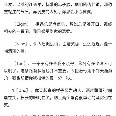
长发，淡雅的连衣裙，标准的瓜子脸，聪明的杏仁眼，那稳
重端庄的气质，再调皮的人见了你都会小心翼翼。
〖Eight〗、相遇总是点点头，想说总是难开口，视线
相交的一瞬间，我已感受到你的温柔。
〖Nine〗、伊人眉似远山，面若芙蓉，远远近近，像一
幅清丽的画。
〖Ten〗、一辈子有多长我不晓得，缘分有多少没人可
以明了，这条路有多远也并不重要，即使陪你走不到天涯海
角，我也珍惜你我相伴的每一分一秒。
1〖One〗、你笑起来的样子最为动人，两片薄薄的'嘴
唇在笑，长长的眼睛在笑，腮上两个陷得很举动的酒窝也在
笑。